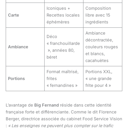
Iconiques +
Composition
Carte
Recettes locales
libre avec 15
éphémères
ingrédients
Ambiance
Déco
décontractée,
« franchouillarde
Ambiance
couleurs rouges
», années 80,
et blancs,
béret
cacahuètes
Format maîtrisé,
Portions XXL,
Portions
frites
« une grande
« fernandines »
frite pour 4 »
L’avantage de
Big Fernand
réside dans cette identité
française forte et différenciante. Comme le dit Florence
Berger, directrice associée du cabinet Food Service Vision
:
« Les enseignes ne peuvent plus compter sur le trafic