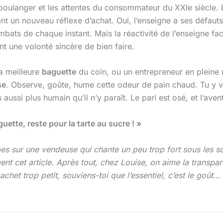
an boulanger et les attentes du consommateur du XXIe siècle. 
t un nouveau réflexe d’achat. Oui, l’enseigne a ses défauts, 
bats de chaque instant. Mais la réactivité de l’enseigne fac
t une volonté sincère de bien faire.
la meilleure
baguette
du coin, ou un entrepreneur en pleine r
se
. Observe, goûte, hume cette odeur de pain chaud. Tu y ve
s aussi plus humain qu’il n’y paraît. Le pari est osé, et l’av
uette, reste pour la tarte au sucre ! »
bes sur une vendeuse qui chante un peu trop fort sous les s
iment cet article. Après tout, chez Louise, on aime la transp
achet trop petit, souviens-toi que l’essentiel, c’est le goût… 