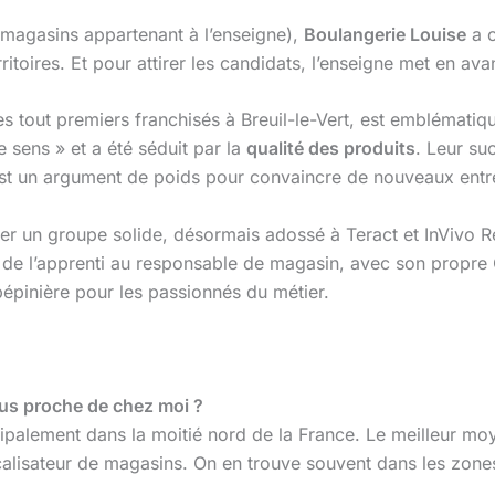
magasins appartenant à l’enseigne),
Boulangerie Louise
a o
ritoires. Et pour attirer les candidats, l’enseigne met en a
es tout premiers franchisés à Breuil-le-Vert, est emblémat
e sens » et a été séduit par la
qualité des produits
. Leur suc
est un argument de poids pour convaincre de nouveaux entr
grer un groupe solide, désormais adossé à Teract et InVivo R
s, de l’apprenti au responsable de magasin, avec son propr
pépinière pour les passionnés du métier.
plus proche de chez moi ?
palement dans la moitié nord de la France. Le meilleur moye
localisateur de magasins. On en trouve souvent dans les zone