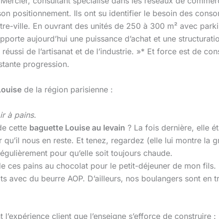
n Mercier, consultant spécialisé dans les réseaux de commerc
on positionnement. Ils ont su identifier le besoin des cons
ntre-ville. En ouvrant des unités de 250 à 300 m² avec parkin
 apporte aujourd’hui une puissance d’achat et une structurati
ussi de l’artisanat et de l’industrie. »* Et force est de co
nstante progression.
Louise
de la région parisienne :
r à pains.
de cette
baguette Louise au levain
? La fois dernière, elle é
 qu’il nous en reste. Et tenez, regardez (elle lui montre la grif
régulièrement pour qu’elle soit toujours chaude.
de ces pains au chocolat pour le petit-déjeuner de mon fils. Il
ts avec du beurre AOP. D’ailleurs, nos boulangers sont en tr
t l’expérience client que l’enseigne s’efforce de construire 