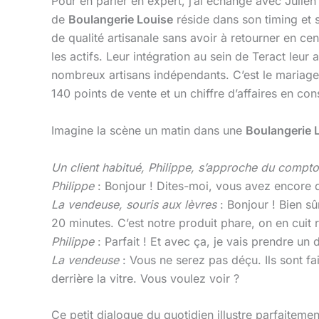
Pour en parler en expert, j’ai échangé avec Julie
de
Boulangerie Louise
réside dans son timing et s
de qualité artisanale sans avoir à retourner en ce
les actifs. Leur intégration au sein de Teract leur
nombreux artisans indépendants. C’est le mariage ré
140 points de vente et un chiffre d’affaires en co
Imagine la scène un matin dans une
Boulangerie 
Un client habitué, Philippe, s’approche du comptoi
Philippe
: Bonjour ! Dites-moi, vous avez encore 
La vendeuse, souris aux lèvres
: Bonjour ! Bien sûr
20 minutes. C’est notre produit phare, on en cuit 
Philippe
: Parfait ! Et avec ça, je vais prendre un 
La vendeuse
: Vous ne serez pas déçu. Ils sont fai
derrière la vitre. Vous voulez voir ?
Ce petit dialogue du quotidien illustre parfaitemen