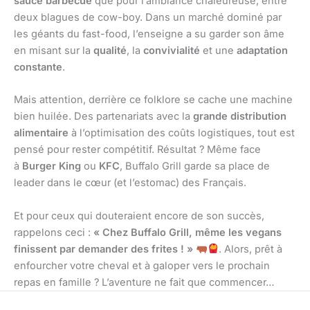
sauce barbecue
que pour l’ambiance chaleureuse, entre
deux blagues de cow-boy. Dans un marché dominé par
les géants du fast-food, l’enseigne a su garder son âme
en misant sur la
qualité
, la
convivialité
et une
adaptation
constante
.
Mais attention, derrière ce folklore se cache une machine
bien huilée. Des partenariats avec la
grande distribution
alimentaire
à l’optimisation des coûts logistiques, tout est
pensé pour rester compétitif. Résultat ? Même face
à
Burger King
ou
KFC
, Buffalo Grill garde sa place de
leader dans le cœur (et l’estomac) des Français.
Et pour ceux qui douteraient encore de son succès,
rappelons ceci :
« Chez Buffalo Grill, même les vegans
finissent par demander des frites ! »
. Alors, prêt à
enfourcher votre cheval et à galoper vers le prochain
repas en famille ? L’aventure ne fait que commencer…