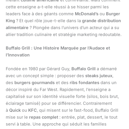
mêlant
cuisine américaine
et convivialité. Mais comment
cette enseigne a-t-elle réussi à se hisser parmi les
leaders face à des géants comme
McDonald’s
ou
Burger
King
? Et quel rôle joue-t-elle dans la
grande distribution
alimentaire
? Plongée dans l’univers d’un acteur qui a su
allier tradition culinaire et stratégie marketing redoutable.
Buffalo Grill : Une Histoire Marquée par l’Audace et
l’Innovation
Fondée en 1980 par Gérard Guy,
Buffalo Grill
a démarré
avec un concept simple : proposer des
steaks juteux
,
des
burgers gourmands
et des
ribs fondantes
dans un
décor inspiré du Far West. Rapidement, l’enseigne a
capitalisé sur son identité visuelle forte (silos, bois brut,
éclairage tamisé) pour se différencier. Contrairement
à
Quick
ou
KFC
, qui misent sur le fast-food, Buffalo Grill
mise sur le
repas complet
: entrée, plat, dessert, le tout
servi à table. Une approche qui séduit les familles