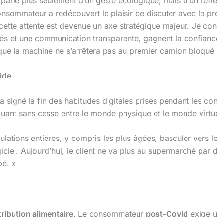
parle plus seulement d’un geste écologique, mais d’un réflex
consommateur a redécouvert le plaisir de discuter avec le 
 cette attente est devenue un axe stratégique majeur. Je co
s et une communication transparente, gagnent la confiance. 
 que la machine ne s’arrêtera pas au premier camion bloqué à
ride
e a signé la fin des habitudes digitales prises pendant les 
ant sans cesse entre le monde physique et le monde virtue
tions entières, y compris les plus âgées, basculer vers le d
l. Aujourd’hui, le client ne va plus au supermarché par défau
pé. »
tribution alimentaire
. Le consommateur
post-Covid
exige u