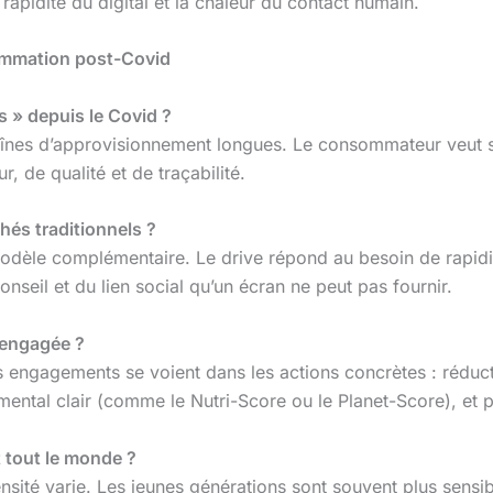
a rapidité du digital et la chaleur du contact humain.
sommation post-Covid
s » depuis le Covid ?
 chaînes d’approvisionnement longues. Le consommateur veut 
, de qualité et de traçabilité.
chés traditionnels ?
 modèle complémentaire. Le drive répond au besoin de rapidit
onseil et du lien social qu’un écran ne peut pas fournir.
 engagée ?
ais engagements se voient dans les actions concrètes : réduc
ntal clair (comme le Nutri-Score ou le Planet-Score), et pol
 tout le monde ?
tensité varie. Les jeunes générations sont souvent plus sensi