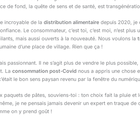
ce de fond, la quête de sens et de santé, est transgénératio
ue incroyable de la
distribution alimentaire
depuis 2020, je 
 confiance. Le consommateur, c’est toi, c’est moi, n’est plu
lants, mais aussi ouverts à la nouveauté. Nous voulons la
umaine d’une place de village. Rien que ça !
mais passionnant. Il ne s’agit plus de vendre le plus possib
nt. La
consommation post-Covid
nous a appris une chose ess
 c’était le bon sens paysan revenu par la fenêtre du numériq
ux paquets de pâtes, souviens-toi : ton choix fait la pluie 
-même, je ne pensais jamais devenir un expert en traque de 
mme on y prend goût !