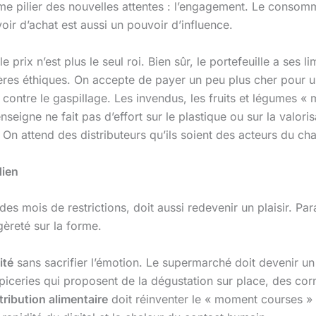
ième pilier des nouvelles attentes : l’engagement. Le conso
oir d’achat est aussi un pouvoir d’influence.
le prix n’est plus le seul roi. Bien sûr, le portefeuille a ses li
tères éthiques. On accepte de payer un peu plus cher pour un
 contre le gaspillage. Les invendus, les fruits et légumes «
eigne ne fait pas d’effort sur le plastique ou sur la valori
 On attend des distributeurs qu’ils soient des acteurs du 
dien
des mois de restrictions, doit aussi redevenir un plaisir. P
èreté sur la forme.
ité
sans sacrifier l’émotion. Le supermarché doit devenir un 
épiceries qui proposent de la dégustation sur place, des corn
tribution alimentaire
doit réinventer le « moment courses » p