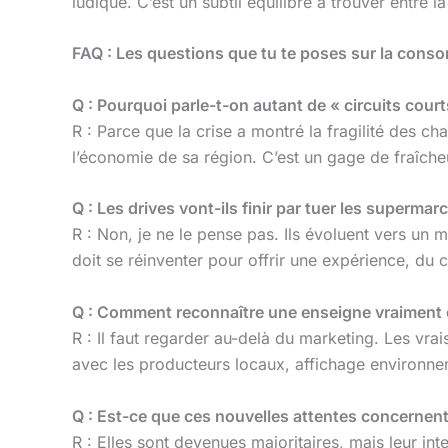
ludique. C’est un subtil équilibre à trouver entre l
FAQ : Les questions que tu te poses sur la con
Q : Pourquoi parle-t-on autant de « circuits court
R : Parce que la crise a montré la fragilité des
l’économie de sa région. C’est un gage de fraîcheur
Q : Les drives vont-ils finir par tuer les supermar
R : Non, je ne le pense pas. Ils évoluent vers un
doit se réinventer pour offrir une expérience, du c
Q : Comment reconnaître une enseigne vraiment
R : Il faut regarder au-delà du marketing. Les vr
avec les producteurs locaux, affichage environneme
Q : Est-ce que ces nouvelles attentes concernent
R : Elles sont devenues majoritaires, mais leur in