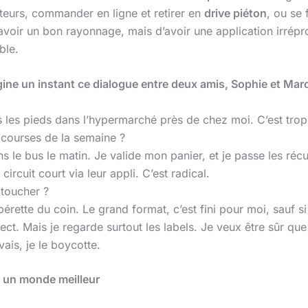
eteurs, commander en ligne et retirer en
drive piéton
, ou se 
’avoir un bon rayonnage, mais d’avoir une application irrépr
ble.
ne un instant ce dialogue entre deux amis, Sophie et Marc
s les pieds dans l’hypermarché près de chez moi. C’est tro
 courses de la semaine ?
 le bus le matin. Je valide mon panier, et je passe les ré
rcuit court via leur appli. C’est radical.
 toucher ?
érette du coin. Le grand format, c’est fini pour moi, sauf si c
ct. Mais je regarde surtout les labels. Je veux être sûr que 
is, je le boycotte.
r un monde meilleur