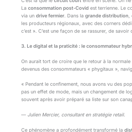
C’est là que le
circuit court
entre en scène. On ne 
La
consommation post-Covid
est terrienne. Le 
via un
drive fermier
. Dans la
grande distribution
,
les producteurs régionaux, avec des corners dédié
c’est ». C’est une façon de se rassurer, de savoir
3. Le digital et la praticité : le consommateur hyb
On aurait tort de croire que le retour à la normal
devenus des consommateurs « phygitaux », navigu
« Pendant le confinement, nous avons vu des popula
pas un effet de mode, mais un changement de logicie
souvent après avoir préparé sa liste sur son cana
—
Julien Mercier, consultant en stratégie retail.
Ce phénomène a profondément transformé la
dis