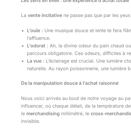
Les sens en éveil : une expérience d’achat totale
La
vente incitative
ne passe pas que par les yeux. E
L’ouïe
: Une musique douce et lente te fera flâne
l’affluence.
L’odorat
: Ah, la divine odeur du pain chaud ou 
parcours obligatoire. Ces odeurs, difficiles à 
La vue
: L’éclairage est crucial. Une lumière ch
naturelle. Au rayon poissonnerie, une lumière b
De la manipulation douce à l’achat raisonné
Nous voici arrivés au bout de notre voyage au p
influencer, où chaque détail, de la température de
le
merchandising
millimétré, le
cross-merchandi
invisible.