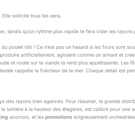
lle sollicite tous tes sens.
r, tandis qu’un rythme plus rapide te fera vider les rayons p
du poulet rôti ! Ce n’est pas un hasard si les fours sont s
reproduire artificiellement, agissent comme un aimant et cré
aude et rosée sur la viande la rend plus appétissante. Les f
leutée rappelle la fraîcheur de la mer. Chaque détail est pen
ays des rayons bien agencés. Pour résumer, la grande dist
 la lumière à la hauteur des étagères, est calibré pour une 
sing
sournois, et les
promotions
soigneusement orchestrées,