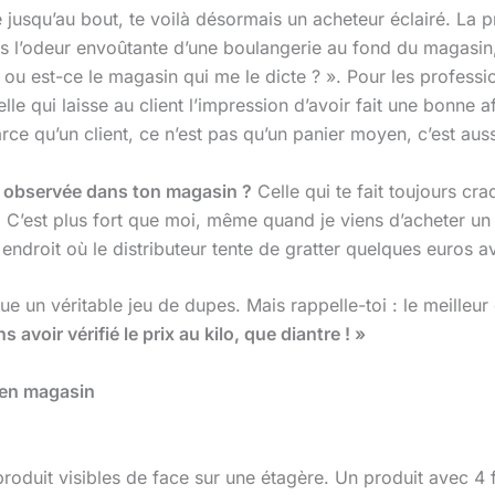
le jusqu’au bout, te voilà désormais un acheteur éclairé. La
as l’odeur envoûtante d’une boulangerie au fond du magasin,
 ou est-ce le magasin qui me le dicte ? ». Pour les professi
lle qui laisse au client l’impression d’avoir fait une bonne af
ce qu’un client, ce n’est pas qu’un panier moyen, c’est aus
as observée dans ton magasin ?
Celle qui te fait toujours c
 C’est plus fort que moi, même quand je viens d’acheter un 
r endroit où le distributeur tente de gratter quelques euros 
ue un véritable jeu de dupes. Mais rappelle-toi : le meilleu
 avoir vérifié le prix au kilo, que diantre ! »
 en magasin
oduit visibles de face sur une étagère. Un produit avec 4 f