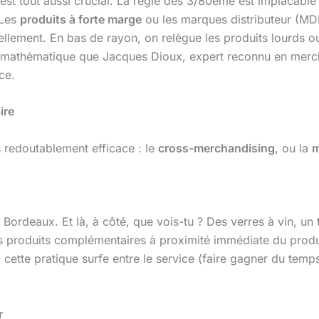
t est tout aussi crucial. La règle des 3/80ème est implacabl
 Les
produits à forte marge
ou les marques distributeur (MD
llement. En bas de rayon, on relègue les produits lourds ou
si-mathématique que Jacques Dioux, expert reconnu en mer
ce.
ire
 redoutablement efficace : le
cross-merchandising
, ou la
m
n Bordeaux. Et là, à côté, que vois-tu ? Des verres à vin, u
es produits complémentaires à proximité immédiate du produi
cette pratique surfe entre le service (faire gagner du temps
r