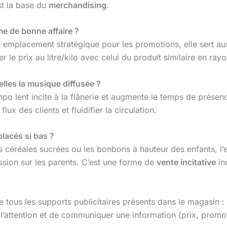
st la base du
merchandising
.
me de bonne affaire ?
 emplacement stratégique pour les promotions, elle sert au
r le prix au litre/kilo avec celui du produit similaire en ray
lles la musique diffusée ?
po lent incite à la flânerie et augmente le temps de prése
lux des clients et fluidifier la circulation.
placés si bas ?
es céréales sucrées ou les bonbons à hauteur des enfants, l’e
ssion sur les parents. C’est une forme de
vente incitative
in
e tous les supports publicitaires présents dans le magasin :
er l’attention et de communiquer une information (prix, pro