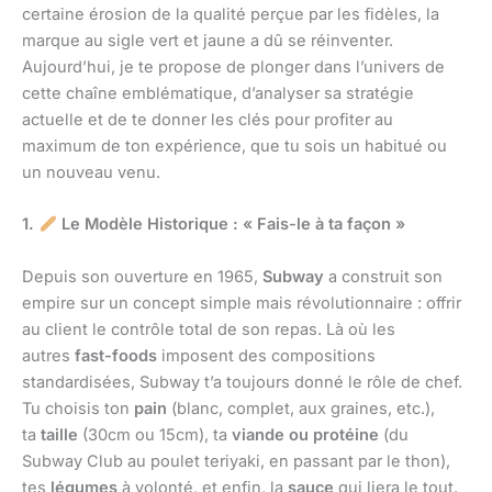
certaine érosion de la qualité perçue par les fidèles, la
marque au sigle vert et jaune a dû se réinventer.
Aujourd’hui, je te propose de plonger dans l’univers de
cette chaîne emblématique, d’analyser sa stratégie
actuelle et de te donner les clés pour profiter au
maximum de ton expérience, que tu sois un habitué ou
un nouveau venu.
1.
Le Modèle Historique : « Fais-le à ta façon »
Depuis son ouverture en 1965,
Subway
a construit son
empire sur un concept simple mais révolutionnaire : offrir
au client le contrôle total de son repas. Là où les
autres
fast-foods
imposent des compositions
standardisées, Subway t’a toujours donné le rôle de chef.
Tu choisis ton
pain
(blanc, complet, aux graines, etc.),
ta
taille
(30cm ou 15cm), ta
viande ou protéine
(du
Subway Club au poulet teriyaki, en passant par le thon),
tes
légumes
à volonté, et enfin, la
sauce
qui liera le tout.