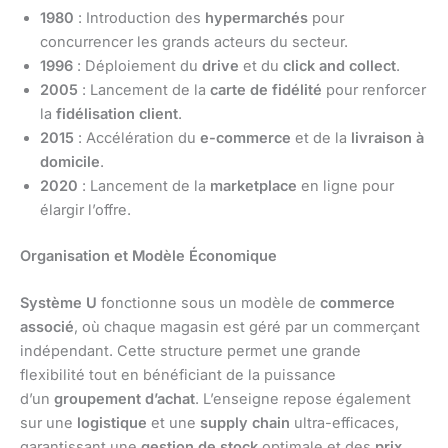
1980
: Introduction des
hypermarchés
pour
concurrencer les grands acteurs du secteur.
1996
: Déploiement du
drive
et du
click and collect
.
2005
: Lancement de la
carte de fidélité
pour renforcer
la
fidélisation client
.
2015
: Accélération du
e-commerce
et de la
livraison à
domicile
.
2020
: Lancement de la
marketplace
en ligne pour
élargir l’offre.
Organisation et Modèle Économique
Système U
fonctionne sous un modèle de
commerce
associé
, où chaque magasin est géré par un commerçant
indépendant. Cette structure permet une grande
flexibilité tout en bénéficiant de la puissance
d’un
groupement d’achat
. L’enseigne repose également
sur une
logistique
et une
supply chain
ultra-efficaces,
garantissant une
gestion de stock
optimale et des
prix