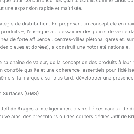
que pour concurrencer les géants établis comme
Lindt
o
faut une expansion rapide et maîtrisée.
tratégie de
distribution
. En proposant un concept clé en main 
n produits –, l’enseigne a pu essaimer des points de vente d
 de forte affluence : centres-villes piétons, gares et, surt
es bleues et dorées), a construit une notoriété nationale.
te sa chaîne de valeur, de la conception des produits à leur
un contrôle qualité et une cohérence, essentiels pour fidélise
même si la marque a su, plus tard, développer une présence 
es Surfaces (GMS)
,
Jeff de Bruges
a intelligemment diversifié ses canaux de
di
trouve ainsi des présentoirs ou des corners dédiés
Jeff de B