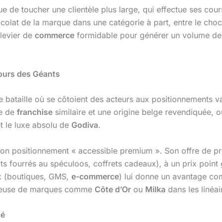
que de toucher une clientèle plus large, qui effectue ses co
olat de la marque dans une catégorie à part, entre le cho
 levier de
commerce
formidable pour générer un volume de v
Cours des Géants
bataille où se côtoient des acteurs aux positionnements v
le de
franchise
similaire et une origine belge revendiquée, 
t le luxe absolu de
Godiva
.
on positionnement « accessible premium ». Son offre de produ
ats fourrés au spéculoos, coffrets cadeaux), à un prix point
x (boutiques, GMS,
e-commerce
) lui donne un avantage com
sérieuse de marques comme
Côte d’Or
ou
Milka
dans les linéai
té