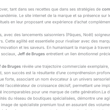
over, tant dans ses recettes que dans ses stratégies de
com
pandémie. Le site internet de la marque et sa présence sur 
abituels en leur proposant une expérience d’achat complémen
s, avec des lancements saisonniers (Pâques, Noël) soigneus
rs. Cette agilité est essentielle pour rivaliser avec des 
innovation et les saveurs. En humanisant la marque à travers
x sociaux,
Jeff de Bruges
entretient un lien émotionnel préc
f de Bruges
révèle une trajectoire commerciale exemplaire, 
sard, son succès est la résultante d’une compréhension pro
ue forte, associant un nom évocateur à un univers sensoriel r
té l’accélérateur de croissance décisif, permettant une impla
oriété incomparables pour une marque de cette génération.La 
ôtés du réseau de boutiques spécialisées, démontre une agi
e image de spécialiste premium tout en assurant des volum