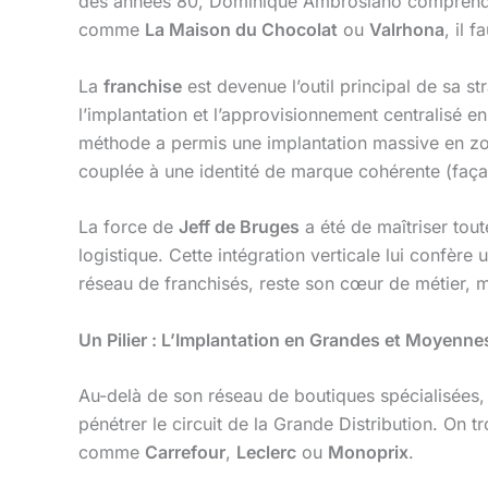
des années 80, Dominique Ambrosiano comprend 
comme
La Maison du Chocolat
ou
Valrhona
, il 
La
franchise
est devenue l’outil principal de sa s
l’implantation et l’approvisionnement centralisé e
méthode a permis une implantation massive en zones
couplée à une identité de marque cohérente (façad
La force de
Jeff de Bruges
a été de maîtriser tou
logistique. Cette intégration verticale lui confère 
réseau de franchisés, reste son cœur de métier, 
Un Pilier : L’Implantation en Grandes et Moyenn
Au-delà de son réseau de boutiques spécialisées
pénétrer le circuit de la Grande Distribution. On 
comme
Carrefour
,
Leclerc
ou
Monoprix
.