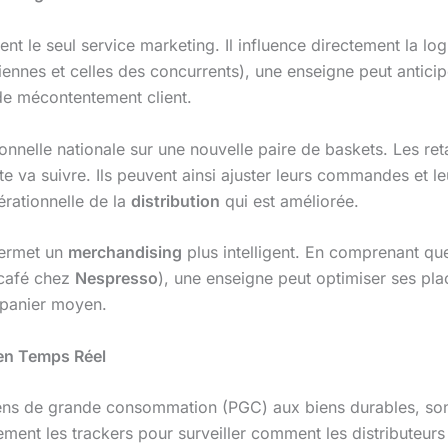
t le seul service marketing. Il influence directement la logi
nnes et celles des concurrents), une enseigne peut anticiper
de mécontentement client.
nelle nationale sur une nouvelle paire de baskets. Les re
e va suivre. Ils peuvent ainsi ajuster leurs commandes et 
pérationnelle de la
distribution
qui est améliorée.
permet un
merchandising
plus intelligent. En comprenant q
 café chez
Nespresso
), une enseigne peut optimiser ses pl
e panier moyen.
en Temps Réel
ens de grande consommation (PGC) aux biens durables, son
lement les trackers pour surveiller comment les distributeur