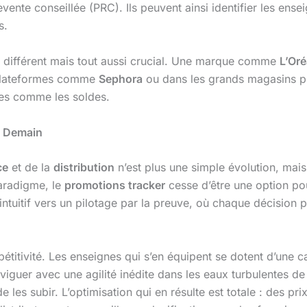
revente conseillée (PRC). Ils peuvent ainsi identifier les en
s.
t différent mais tout aussi crucial. Une marque comme
L’Oré
s plateformes comme
Sephora
ou dans les grands magasins po
lées comme les soldes.
de Demain
ce
et de la
distribution
n’est plus une simple évolution, mai
aradigme, le
promotions tracker
cesse d’être une option pou
ntuitif vers un pilotage par la preuve, où chaque décision p
itivité. Les enseignes qui s’en équipent se dotent d’une ca
aviguer avec une agilité inédite dans les eaux turbulentes 
de les subir. L’optimisation qui en résulte est totale : des pri