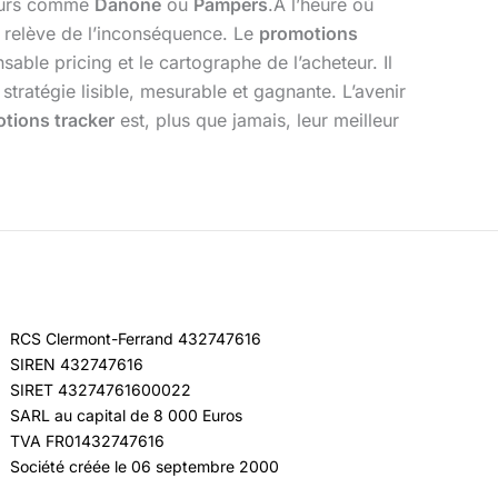
sseurs comme
Danone
ou
Pampers
.À l’heure où
il relève de l’inconséquence. Le
promotions
sable pricing et le cartographe de l’acheteur. Il
tratégie lisible, mesurable et gagnante. L’avenir
tions tracker
est, plus que jamais, leur meilleur
RCS Clermont-Ferrand 432747616
SIREN 432747616
SIRET 43274761600022
SARL au capital de 8 000 Euros
TVA FR01432747616
Société créée le 06 septembre 2000