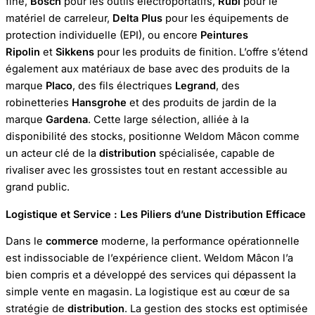
fine,
Bosch
pour les outils électroportatifs,
Rubi
pour le
matériel de carreleur,
Delta Plus
pour les équipements de
protection individuelle (EPI), ou encore
Peintures
Ripolin
et
Sikkens
pour les produits de finition. L’offre s’étend
également aux matériaux de base avec des produits de la
marque
Placo
, des fils électriques
Legrand
, des
robinetteries
Hansgrohe
et des produits de jardin de la
marque
Gardena
. Cette large sélection, alliée à la
disponibilité des stocks, positionne Weldom Mâcon comme
un acteur clé de la
distribution
spécialisée, capable de
rivaliser avec les grossistes tout en restant accessible au
grand public.
Logistique et Service : Les Piliers d’une Distribution Efficace
Dans le
commerce
moderne, la performance opérationnelle
est indissociable de l’expérience client. Weldom Mâcon l’a
bien compris et a développé des services qui dépassent la
simple vente en magasin. La logistique est au cœur de sa
stratégie de
distribution
. La gestion des stocks est optimisée