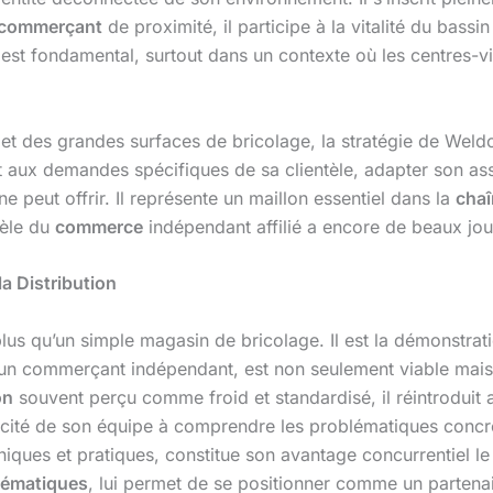
commerçant
de proximité, il participe à la vitalité du bassi
est fondamental, surtout dans un contexte où les centres-vil
 et des grandes surfaces de bricolage, la stratégie de Wel
t aux demandes spécifiques de sa clientèle, adapter son asso
e peut offrir. Il représente un maillon essentiel dans la
chaî
dèle du
commerce
indépendant affilié a encore de beaux jour
la Distribution
 plus qu’un simple magasin de bricolage. Il est la démonstra
e d’un commerçant indépendant, est non seulement viable ma
on
souvent perçu comme froid et standardisé, il réintroduit 
cité de son équipe à comprendre les problématiques concrète
niques et pratiques, constitue son avantage concurrentiel le
ématiques
, lui permet de se positionner comme un partenair