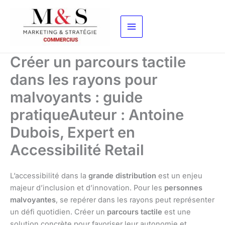
Aller
au
contenu
Créer un parcours tactile
dans les rayons pour
malvoyants : guide
pratiqueAuteur : Antoine
Dubois, Expert en
Accessibilité Retail
L’accessibilité dans la
grande distribution
est un enjeu
majeur d’inclusion et d’innovation. Pour les
personnes
malvoyantes
, se repérer dans les rayons peut représenter
un défi quotidien. Créer un
parcours tactile
est une
solution concrète pour favoriser leur autonomie et