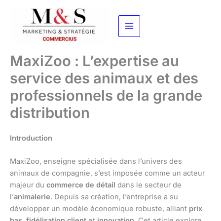
Aller
au
contenu
MaxiZoo : L’expertise au
service des animaux et des
professionnels de la grande
distribution
Introduction
MaxiZoo, enseigne spécialisée dans l’univers des
animaux de compagnie, s’est imposée comme un acteur
majeur du
commerce de détail
dans le secteur de
l’
animalerie
. Depuis sa création, l’entreprise a su
développer un modèle économique robuste, alliant
prix
bas
,
fidélisation client
et
innovation
. Cet article explore