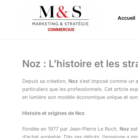
Aller
au
Accueil
contenu
Noz : L’histoire et les 
Depuis sa création,
Noz
s’est imposé comme un a
particuliers que les professionnels. Cet article exp
en lumière son modèle économique unique et so
Histoire et origines de Noz
Fondée en 1977 par Jean-Pierre Le Roch,
Noz
est
d’achat agréable. Dès ses débuts, l’enseigne a mis