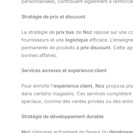
personnalisées, contribuent également à renforcer
Stratégie de prix et discount
La stratégie de
prix bas
de
Noz
repose sur une c
fournisseurs et une
logistique
efficace. L’enseign
permanente de produits à
prix discount
. Cette a
bonnes affaires.
Services annexes et expérience client
Pour enrichir l’
expérience client
,
Noz
propose plu
dans certains magasins. Ces services complètent l’
spéciaux, comme des ventes privées ou des anima
Stratégie de développement durable
Noz
s’engage activement en faveur du
développe