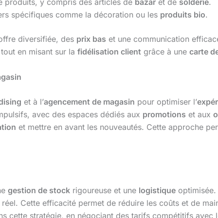
e produits, y compris des articles de
bazar
et de
solderie
.
vers spécifiques comme la décoration ou les
produits bio
.
ffre diversifiée, des
prix bas
et une communication efficace
, tout en misant sur la
fidélisation client
grâce à une
carte de
agasin
dising
et à l’
agencement de magasin
pour optimiser l’
expér
impulsifs, avec des espaces dédiés aux
promotions
et aux
o
tion
et mettre en avant les nouveautés. Cette approche pe
ne
gestion de stock
rigoureuse et une
logistique
optimisée. 
réel. Cette efficacité permet de réduire les coûts et de mai
s cette stratégie, en négociant des tarifs compétitifs avec 