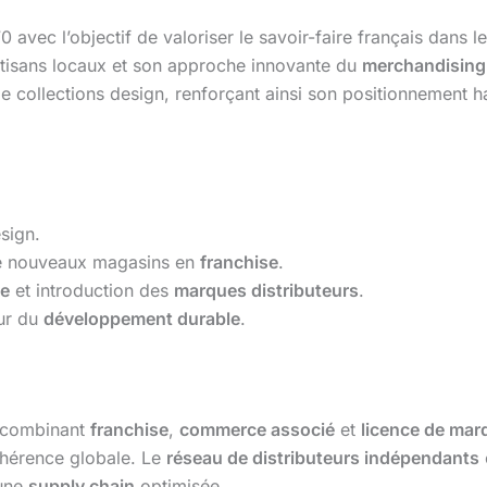
 avec l’objectif de valoriser le savoir-faire français dans
rtisans locaux et son approche innovante du
merchandising
de collections design, renforçant ainsi son positionnement
sign.
de nouveaux magasins en
franchise
.
e
et introduction des
marques distributeurs
.
ur du
développement durable
.
, combinant
franchise
,
commerce associé
et
licence de mar
ohérence globale. Le
réseau de distributeurs indépendants
 une
supply chain
optimisée.