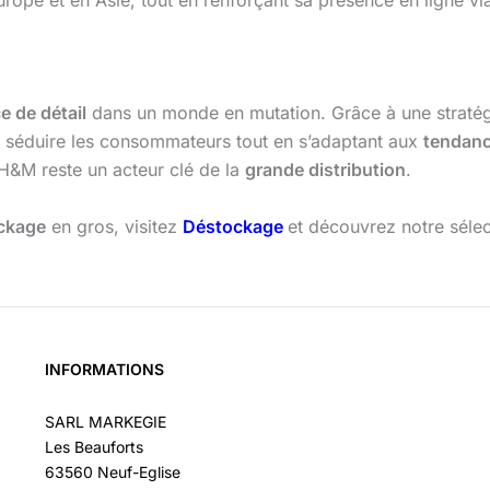
ope et en Asie, tout en renforçant sa présence en ligne vi
 de détail
dans un monde en mutation. Grâce à une stratégi
de séduire les consommateurs tout en s’adaptant aux
tendan
H&M reste un acteur clé de la
grande distribution
.
ckage
en gros, visitez
Déstockage
et découvrez notre séle
INFORMATIONS
SARL MARKEGIE
Les Beauforts
63560 Neuf-Eglise