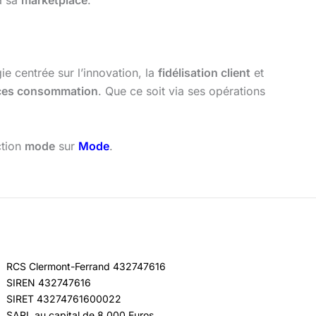
a sa
marketplace
.
e centrée sur l’innovation, la
fidélisation client
et
ces consommation
. Que ce soit via ses opérations
ction
mode
sur
Mode
.
RCS Clermont-Ferrand 432747616
SIREN 432747616
SIRET 43274761600022
SARL au capital de 8 000 Euros