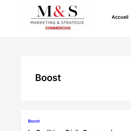
Aller
au
Accueil
contenu
Boost
Boost