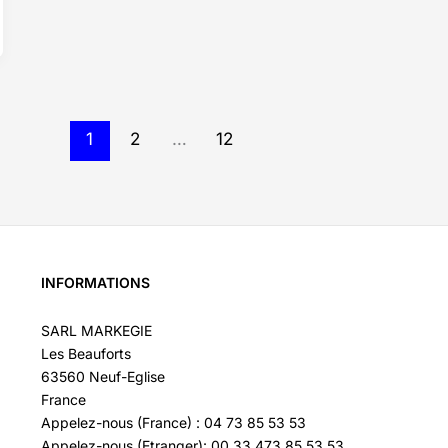
1
2
…
12
INFORMATIONS
SARL MARKEGIE
Les Beauforts
63560 Neuf-Eglise
France
Appelez-nous (France) : 04 73 85 53 53
Appelez-nous (Etranger): 00 33 473 85 53 53