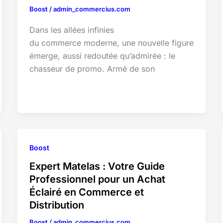
Boost
/
admin_commercius.com
Dans les allées infinies
du commerce moderne, une nouvelle figure
émerge, aussi redoutée qu’admirée : le
chasseur de promo. Armé de son
Boost
Expert Matelas : Votre Guide
Professionnel pour un Achat
Éclairé en Commerce et
Distribution
Boost
/
admin_commercius.com